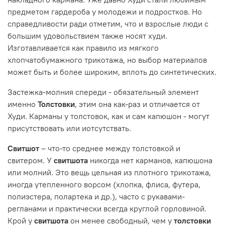
предметом гардероба у молодежи и подростков. Но
справедливости ради отметим, что и взрослые люди с
большим удовольствием также носят
худи.
Изготавливается как правило из мягкого
хлопчатобумажного трикотажа, но выбор материалов
может быть и более широким, вплоть до синтетических.
Застежка-молния спереди - обязательный элемент
именно
Толстовки
, этим она как-раз и отличается от
Худи. Карманы у толстовок, как и сам капюшон - могут
присутствовать или иотсутствать.
Свитшот
– что-то среднее между толстовкой и
свитером. У
свитшота
никогда нет карманов, капюшона
или молний. Это вещь цельная из плотного трикотажа,
иногда утепленного ворсом (хлопка, флиса, футера,
полиэстера, полартека и др.), часто с рукавами-
регланами и практически всегда круглой горловиной.
Крой у
свитшота
он менее свободный, чем у
толстовки