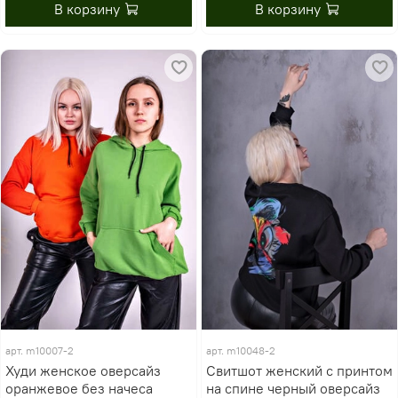
В корзину
В корзину
арт.
m10007-2
арт.
m10048-2
Худи женское оверсайз
Свитшот женский с принтом
оранжевое без начеса
на спине черный оверсайз