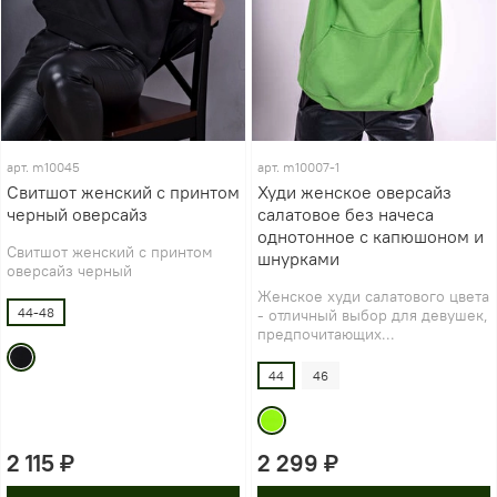
арт.
m10045
арт.
m10007-1
Свитшот женский с принтом
Худи женское оверсайз
черный оверсайз
салатовое без начеса
однотонное с капюшоном и
Свитшот женский с принтом
шнурками
оверсайз черный
Женское худи салатового цвета
44-48
- отличный выбор для девушек,
предпочитающих...
44
46
2 115 ₽
2 299 ₽