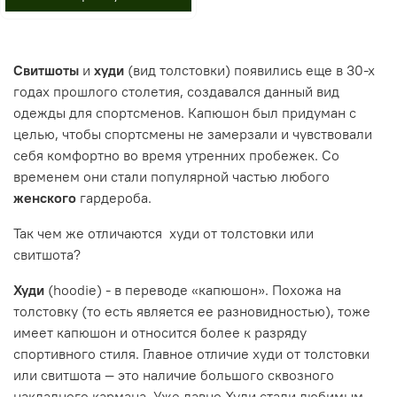
Свитшоты
и
худи
(вид толстовки) появились еще в 30-х
годах прошлого столетия, создавался данный вид
одежды для спортсменов. Капюшон был придуман с
целью, чтобы спортсмены не замерзали и чувствовали
себя комфортно во время утренних пробежек. Со
временем они стали популярной частью любого
женского
гардероба.
Так чем же отличаются худи от толстовки или
свитшота?
Худи
(hoodie) - в переводе «капюшон». Похожа на
толстовку (то есть является ее разновидностью), тоже
имеет капюшон и относится более к разряду
спортивного стиля. Главное отличие худи от толстовки
или свитшота — это наличие большого сквозного
накладного кармана. У
же давно Худи стали любимым