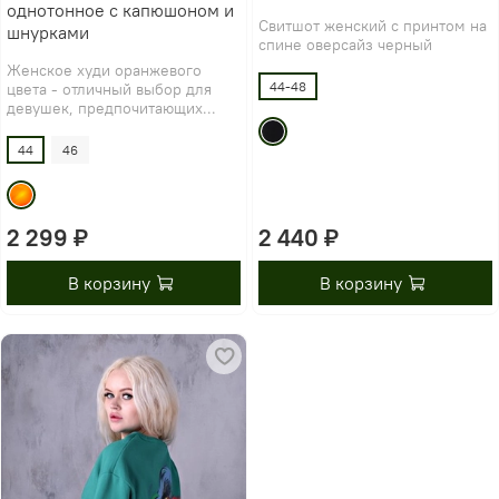
однотонное с капюшоном и
Свитшот женский с принтом на
шнурками
спине оверсайз черный
Женское худи оранжевого
44-48
цвета - отличный выбор для
девушек, предпочитающих...
44
46
2 299 ₽
2 440 ₽
В корзину
В корзину