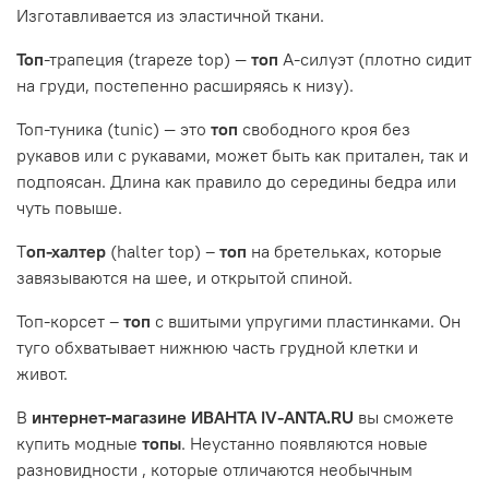
Изготавливается из эластичной ткани.
Топ
-трапеция (trapeze top) —
топ
А-силуэт (плотно сидит
на груди, постепенно расширяясь к низу).
Топ-туника (tunic) — это
топ
свободного кроя без
рукавов или с рукавами, может быть как притален, так и
подпоясан. Длина как правило до середины бедра или
чуть повыше.
Т
оп-халтер
(halter top) –
топ
на бретельках, которые
завязываются на шее, и открытой спиной.
Топ-корсет –
топ
с вшитыми упругими пластинками. Он
туго обхватывает нижнюю часть грудной клетки и
живот.
В
интернет-магазине ИВАНТА IV-ANTA.RU
вы сможете
купить м
одные
топы
. Неустанно появляются новые
разновидности , которые отличаются необычным