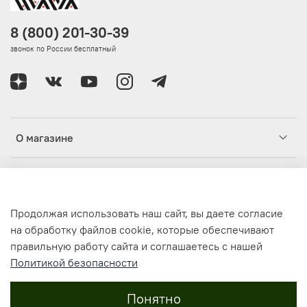
8 (800) 201-30-39
звонок по России бесплатный
О магазине
Клиентам
Продолжая использовать наш сайт, вы даете согласие
Информация
на обработку файлов cookie, которые обеспечивают
правильную работу сайта и соглашаетесь с нашей
Политикой безопасности
© 2021-2024, Интернет-магазин одежды и аксессуаров
ИВАНТА / IVANTA IV-ANTA.RU
Все права защищены
Понятно