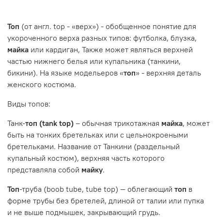
Топ
(от англ. top - «верх») - обобщенное понятие для
укороченного верха разных типов: футболка, блузка,
майка
или кардиган, Также может являться верхней
частью нижнего белья или купальника (танкини,
бикини). На языке модельеров «
топ
» - верхняя деталь
женского костюма.
Виды топов:
Танк-
топ (tank top)
– обычная трикотажная
майка
, может
быть на тонких бретельках или с цельнокроеными
бретельками. Название от Танкини (раздельный
купальный костюм), верхняя часть которого
представляла собой
майку
.
Топ
-труба (boob tube, tube top) — облегающий
топ
в
форме трубы без бретелей, длиной от талии или пупка
и не выше подмышек, закрывающий грудь.