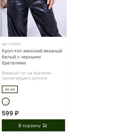
арт.
m10012
Кроп-топ женский вязаный
белый с черными
бретелями
Вязаный топ на бретелях
прилегающего силуэта
40-44
599 ₽
В корзину