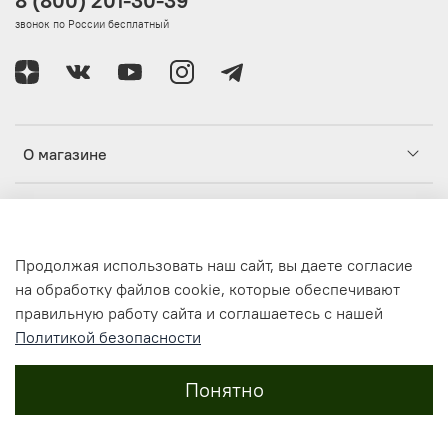
8 (800) 201-30-39
звонок по России бесплатный
О магазине
Клиентам
Продолжая использовать наш сайт, вы даете согласие
Информация
на обработку файлов cookie, которые обеспечивают
правильную работу сайта и соглашаетесь с нашей
Политикой безопасности
© 2021-2024, Интернет-магазин одежды и аксессуаров
ИВАНТА / IVANTA IV-ANTA.RU
Все права защищены
Понятно
Russian Federation