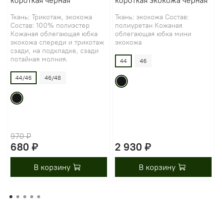
короткая черная
короткая экокожа черная
Ткань: Трикотаж, экокожа
Ткань: экокожа Состав:
Состав: 100% полиэстер
полиуретан Кожаная
Кожаная облегающая юбка
облегающая юбка мини
экокожа спереди и трикотаж
экокожа
сзади, на подкладке, сзади
потайная молния.
44
46
44/46
46/48
970 ₽
680 ₽
2 930 ₽
В корзину
В корзину