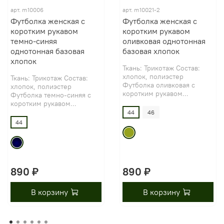
арт.
m10006
арт.
m10021-2
Футболка женская с
Футболка женская с
коротким рукавом
коротким рукавом
темно-синяя
оливковая однотонная
однотонная базовая
базовая хлопок
хлопок
Ткань: Трикотаж Состав:
хлопок, полиэстер
Ткань: Трикотаж Состав:
Футболка оливковая с
хлопок, полиэстер
коротким рукавом...
Футболка темно-синяя с
коротким рукавом...
44
46
44
890 ₽
890 ₽
В корзину
В корзину