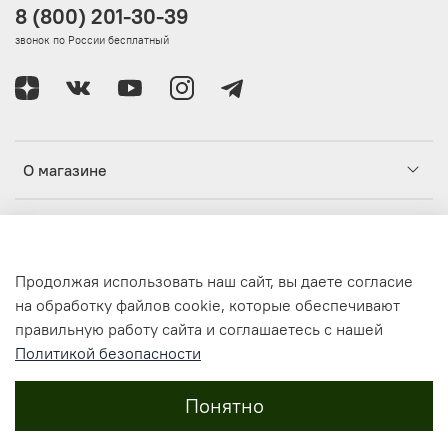
8 (800) 201-30-39
звонок по России бесплатный
О магазине
Клиентам
Продолжая использовать наш сайт, вы даете согласие
Информация
на обработку файлов cookie, которые обеспечивают
правильную работу сайта и соглашаетесь с нашей
Политикой безопасности
© 2021-2024, Интернет-магазин одежды и аксессуаров
ИВАНТА / IVANTA IV-ANTA.RU
Все права защищены
Понятно
Russian Federation