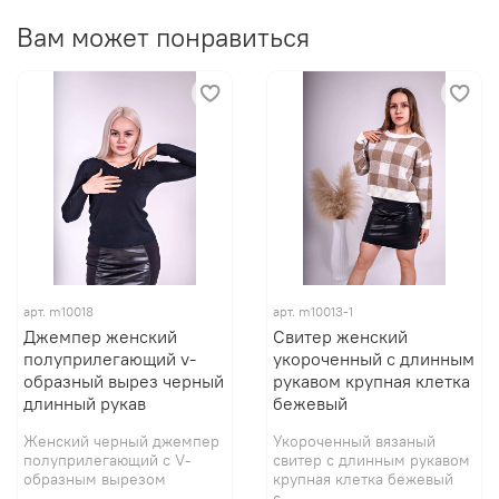
Вам может понравиться
арт.
m10018
арт.
m10013-1
Джемпер женский
Свитер женский
полуприлегающий v-
укороченный с длинным
образный вырез черный
рукавом крупная клетка
длинный рукав
бежевый
Женский черный джемпер
Укороченный вязаный
полуприлегающий с V-
свитер с длинным рукавом
образным вырезом
крупная клетка бежевый
с...