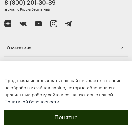
8 (800) 201-30-39
звонок по России бесплатный
О магазине
Клиентам
Продолжая использовать наш сайт, вы даете согласие
Информация
на обработку файлов cookie, которые обеспечивают
правильную работу сайта и соглашаетесь с нашей
Политикой безопасности
© 2021-2024, Интернет-магазин одежды и аксессуаров
ИВАНТА / IVANTA IV-ANTA.RU
Все права защищены
Понятно
Russian Federation